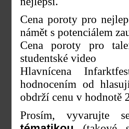
nejlepší.
Cena poroty pro nejlep
námět s potenciálem zau
Cena poroty pro talen
studentské video
Hlavnícena Infarktf
hodnocením od hlasují
obdrží cenu v hodnotě 
Prosím, vyvarujte
tématikou
(takové s